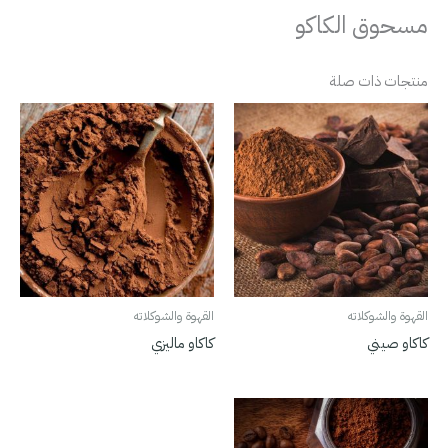
مسحوق الكاكو
منتجات ذات صلة
القهوة والشوكلاته
القهوة والشوكلاته
كاكاو صيني
كاكاو ماليزي