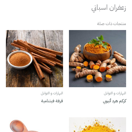
زعفران اسباني
منتجات ذات صلة
البهارات و التوابل
البهارات و التوابل
كركم هرد أثيوبي
قرفة فيتنامية